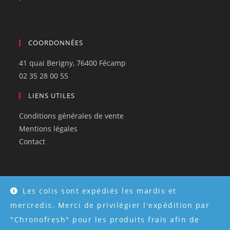
COORDONNÉES
41 quai Berigny, 76400 Fécamp
02 35 28 00 55
LIENS UTILES
Conditions générales de vente
Mentions légales
Contact
Les colis sont expédiés les mardis et
© Tous droits réservés 2026 - Créé par
Atweb Creation
mercredis. Merci de privilégier l'expédition par
"Chronofresh" pour les produits frais afin de