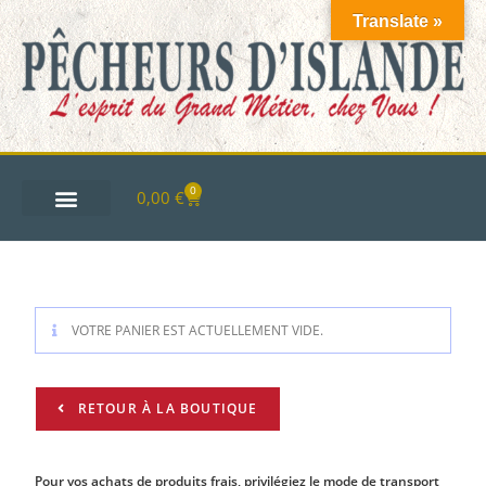
Translate »
0
0,00
€
VOTRE PANIER EST ACTUELLEMENT VIDE.
RETOUR À LA BOUTIQUE
Pour vos achats de produits frais, privilégiez le mode de transport