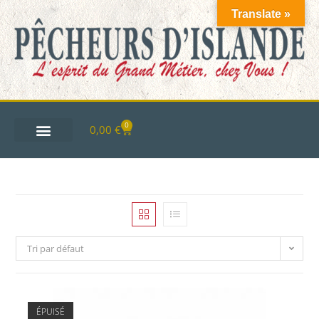
Translate »
0
0,00
€
Tri par défaut
ÉPUISÉ