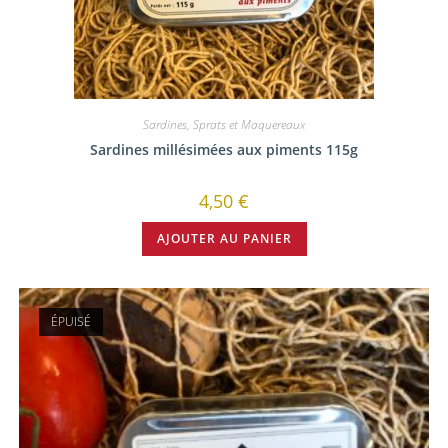
Sardines, Sprats et Maquereaux
Sardines millésimées aux piments 115g
4,50
€
AJOUTER AU PANIER
ÉPUISÉ