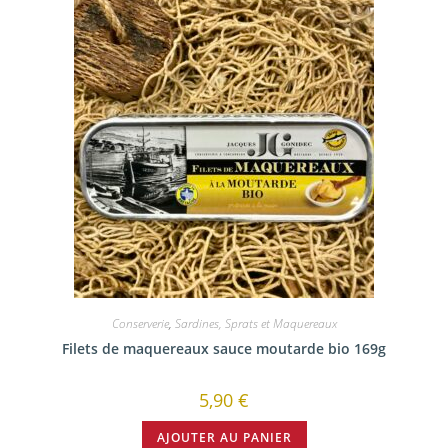
Conserverie
,
Sardines, Sprats et Maquereaux
Filets de maquereaux sauce moutarde bio 169g
5,90
€
AJOUTER AU PANIER