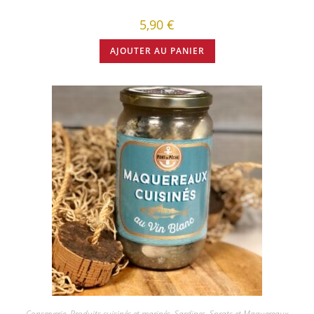
5,90
€
AJOUTER AU PANIER
Conserverie
,
Produits cuisinés et marinés
,
Sardines, Sprats et Maquereaux