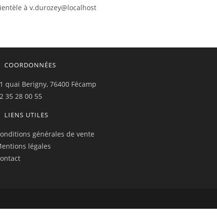
lientèle à v.durozey@localhost
COORDONNÉES
1 quai Berigny, 76400 Fécamp
2 35 28 00 55
LIENS UTILES
onditions générales de vente
entions légales
ontact