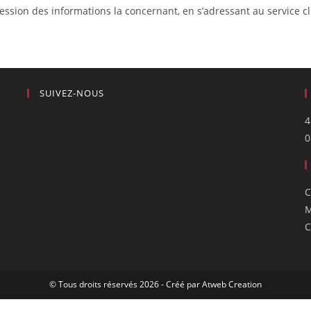
ression des informations la concernant, en s’adressant au service c
SUIVEZ-NOUS
4
0
C
M
C
© Tous droits réservés 2026 - Créé par
Atweb Creation