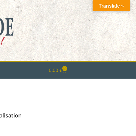
Translate »
0
0,00
€
alisation