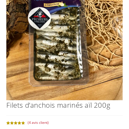
Filets d’anchois marinés aïl 200g
(
4
avis client)
Noté
4
5.00