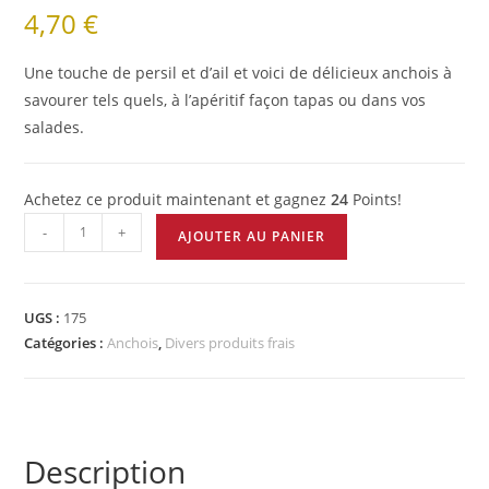
4,70
€
sur 5
basé sur
notations
Une touche de persil et d’ail et voici de délicieux anchois à
client
savourer tels quels, à l’apéritif façon tapas ou dans vos
salades.
Achetez ce produit maintenant et gagnez
24
Points!
-
+
AJOUTER AU PANIER
UGS :
175
Catégories :
Anchois
,
Divers produits frais
Description