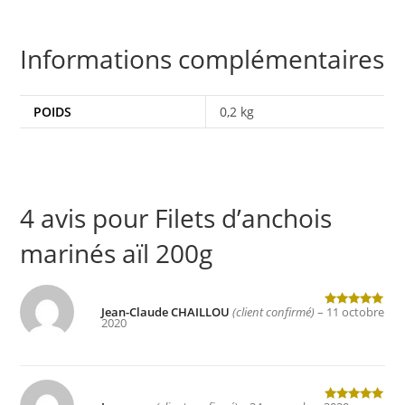
Informations complémentaires
POIDS
0,2 kg
4 avis pour
Filets d’anchois
marinés aïl 200g
Jean-Claude CHAILLOU
(client confirmé)
–
11 octobre
Note
5
sur
2020
5