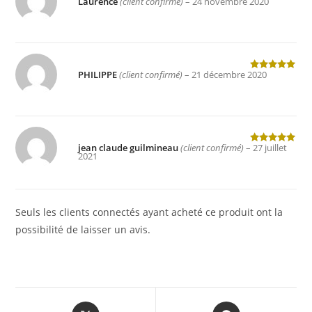
Laurence
(client confirmé)
–
24 novembre 2020
Note
5
sur
5
PHILIPPE
(client confirmé)
–
21 décembre 2020
Note
5
sur
5
jean claude guilmineau
(client confirmé)
–
27 juillet
Note
5
sur
2021
5
Seuls les clients connectés ayant acheté ce produit ont la
possibilité de laisser un avis.