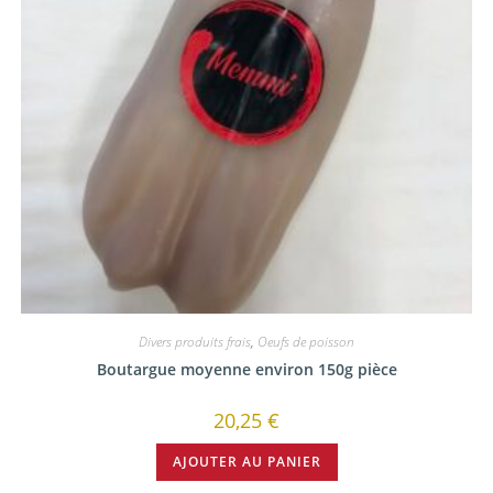
Divers produits frais
,
Oeufs de poisson
Boutargue moyenne environ 150g pièce
20,25
€
AJOUTER AU PANIER