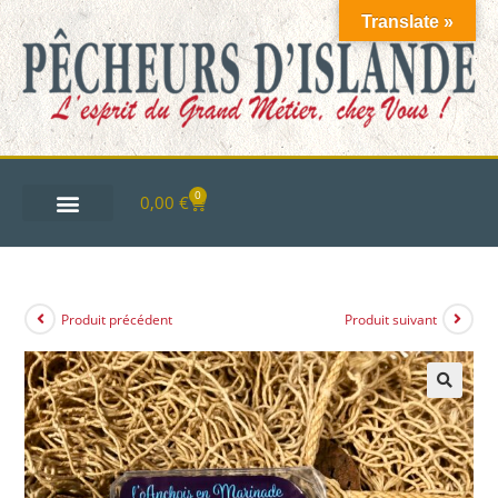
Translate »
0
0,00
€
Produit précédent
Produit suivant