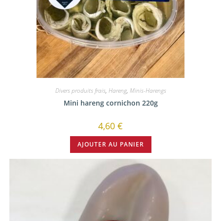
Divers produits frais
,
Hareng
,
Minis-Harengs
Mini hareng cornichon 220g
4,60
€
AJOUTER AU PANIER