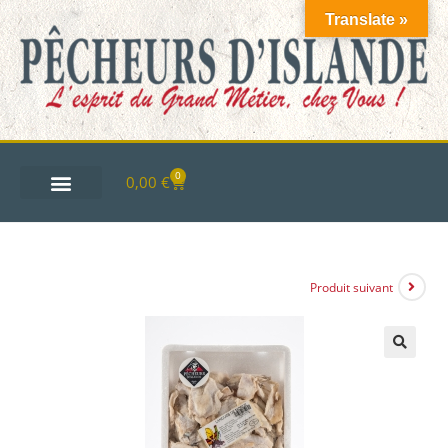
Translate »
0
0,00
€
Produit suivant