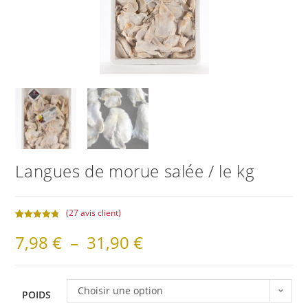
Langues de morue salée / le kg
(
27
avis client)
Noté
27
4.81
7,98
€
–
31,90
€
sur 5
basé sur
notations
client
Choisir une option
POIDS