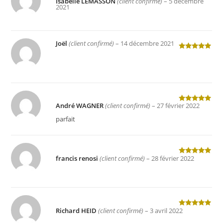
Isabelle LEMASSON
(client confirmé)
–
5 décembre
Note
5
sur
2021
5
Joël
(client confirmé)
–
14 décembre 2021
Note
5
sur
5
André WAGNER
(client confirmé)
–
27 février 2022
Note
5
sur
5
parfait
francis renosi
(client confirmé)
–
28 février 2022
Note
5
sur
5
Richard HEID
(client confirmé)
–
3 avril 2022
Note
5
sur
5