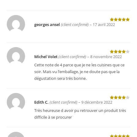
georges ansel
(client confirmé)
–
17 avril 2022
Note
5
sur
5
Michel Volet
(client confirmé)
–
8 novembre 2022
Note
4
sur 5
Cette note de 4 parce que je ne les cuisines que ce
soir. Mais vu l’emballage, je ne doute pas que la
dégustation sera très bonne.
Edith C.
(client confirmé)
–
9 décembre 2022
Note
4
sur 5
Très heureuse d avoir pu retrouver un produit très
difficile à se procurer