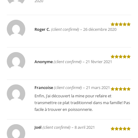
2020
5
Roger C.
(client confirmé)
–
26 décembre 2020
Note
5
sur
5
Anonyme
(client confirmé)
–
21 février 2021
Note
5
sur
5
Francoise
(client confirmé)
–
21 mars 2021
Note
5
sur
Enfin, j’ai découvert la mine pour refaire et
5
transmettre ce plat traditionnel dans ma famille! Pas
facile à trouver en poissonnerie.
Joël
(client confirmé)
–
8 avril 2021
Note
5
sur