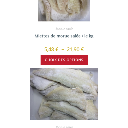
Morue salée
Miettes de morue salée / le kg
5,48
€
–
21,90
€
CHOIX DES OPTIONS
Morue salée