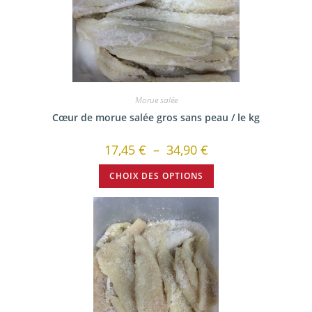
Morue salée
Cœur de morue salée gros sans peau / le kg
17,45
€
–
34,90
€
CHOIX DES OPTIONS