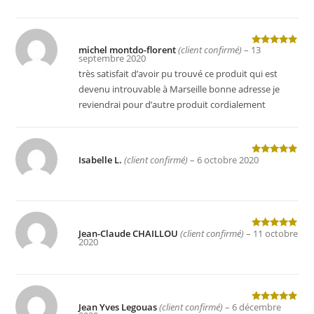
michel montdo-florent
(client confirmé)
–
13
Note
5
sur
septembre 2020
5
très satisfait d’avoir pu trouvé ce produit qui est
devenu introuvable à Marseille bonne adresse je
reviendrai pour d’autre produit cordialement
Isabelle L.
(client confirmé)
–
6 octobre 2020
Note
5
sur
5
Jean-Claude CHAILLOU
(client confirmé)
–
11 octobre
Note
5
sur
2020
5
Jean Yves Legouas
(client confirmé)
–
6 décembre
Note
5
sur