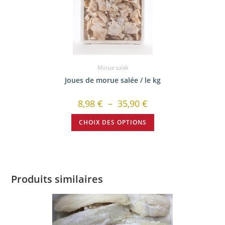
Morue salée
Joues de morue salée / le kg
8,98
€
–
35,90
€
CHOIX DES OPTIONS
Produits similaires