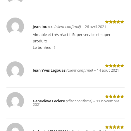
5
jean loup c.
(client confirmé)
–
26 avril 2021
Note
5
sur
5
Aimable et très réactif :Super service et super
produit!
Le bonheur !
Jean Yves Legouas
(client confirmé)
–
14 août 2021
Note
5
sur
5
Geneviève Leclere
(client confirmé)
–
11 novembre
Note
5
sur
2021
5