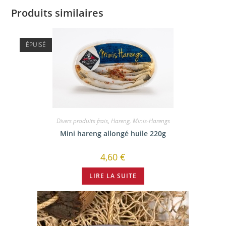
Produits similaires
ÉPUISÉ
Divers produits frais
,
Hareng
,
Minis-Harengs
Mini hareng allongé huile 220g
4,60
€
LIRE LA SUITE