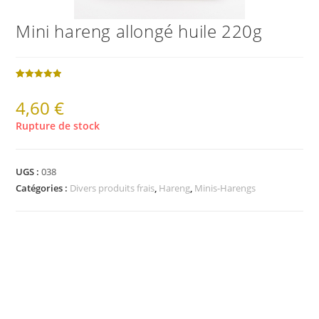
Mini hareng allongé huile 220g
Noté
1
5.00
sur 5
4,60
€
basé sur
Rupture de stock
notation
client
UGS :
038
Catégories :
Divers produits frais
,
Hareng
,
Minis-Harengs