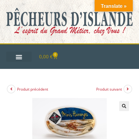
Translate »
0
0,00
€
Produit précédent
Produit suivant