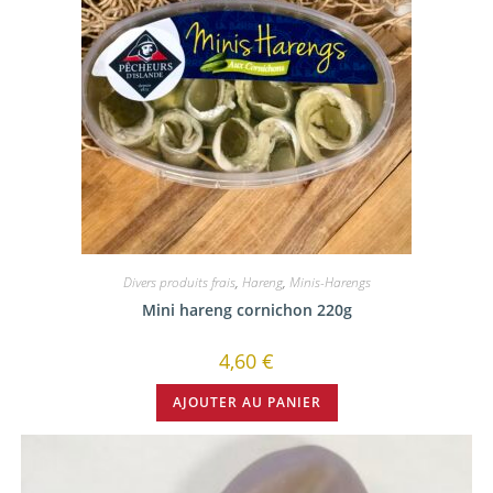
Divers produits frais
,
Hareng
,
Minis-Harengs
Mini hareng cornichon 220g
4,60
€
AJOUTER AU PANIER