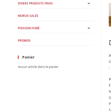
DIVERS PRODUITS FRAIS
MORUE SALÉE
POISSON FUMÉ
PROMOS
I
Panier
V
Aucun article dans le panier.
:
V
E
M
G
P
S