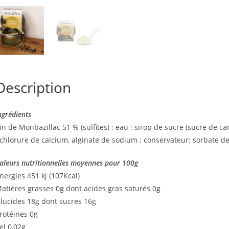
Description
ngrédients
in de Monbazillac 51 % (sulfites) ; eau ; sirop de sucre (sucre de ca
 chlorure de calcium, alginate de sodium ; conservateur: sorbate de 
aleurs nutritionnelles moyennes pour 100g
nergies 451 kj (107Kcal)
atières grasses 0g dont acides gras saturés 0g
lucides 18g dont sucres 16g
rotéines 0g
el 0,02g