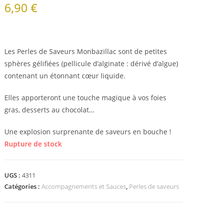
6,90
€
sur 5
basé
sur
notation
s client
Les Perles de Saveurs Monbazillac sont de petites
sphères gélifiées (pellicule d’alginate : dérivé d’algue)
contenant un étonnant cœur liquide.
Elles apporteront une touche magique à vos foies
gras, desserts au chocolat…
Une explosion surprenante de saveurs en bouche !
Rupture de stock
UGS :
4311
Catégories :
Accompagnements et Sauces
,
Perles de saveurs