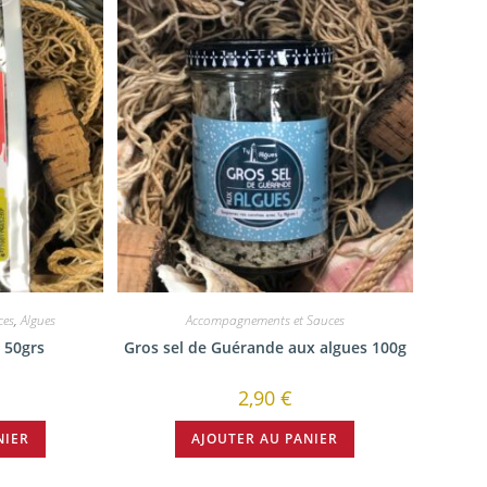
ces
,
Algues
Accompagnements et Sauces
r 50grs
Gros sel de Guérande aux algues 100g
2,90
€
NIER
AJOUTER AU PANIER