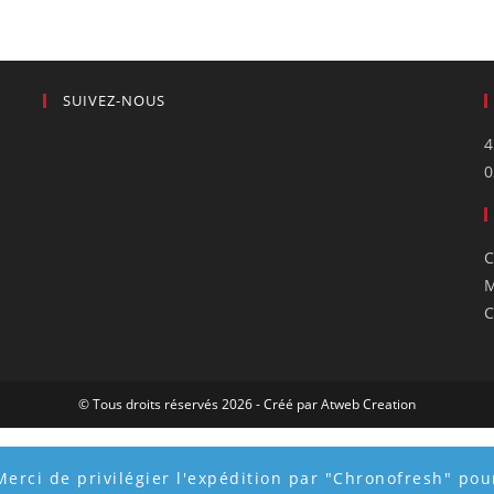
SUIVEZ-NOUS
4
0
C
M
C
© Tous droits réservés 2026 - Créé par
Atweb Creation
Merci de privilégier l'expédition par "Chronofresh" pour