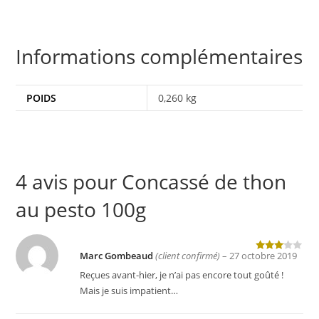
Informations complémentaires
POIDS
0,260 kg
4 avis pour
Concassé de thon
au pesto 100g
Marc Gombeaud
(client confirmé)
–
27 octobre 2019
Note
3
sur 5
Reçues avant-hier, je n’ai pas encore tout goûté !
Mais je suis impatient…