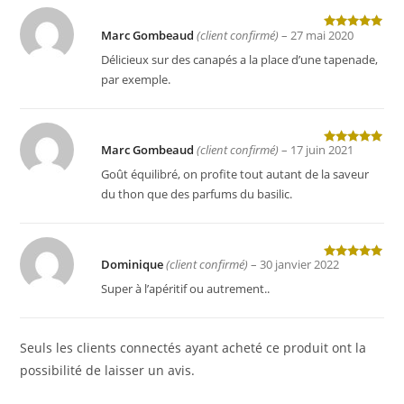
Marc Gombeaud
(client confirmé)
–
27 mai 2020
Note
5
sur
5
Délicieux sur des canapés a la place d’une tapenade,
par exemple.
Marc Gombeaud
(client confirmé)
–
17 juin 2021
Note
5
sur
5
Goût équilibré, on profite tout autant de la saveur
du thon que des parfums du basilic.
Dominique
(client confirmé)
–
30 janvier 2022
Note
5
sur
5
Super à l’apéritif ou autrement..
Seuls les clients connectés ayant acheté ce produit ont la
possibilité de laisser un avis.