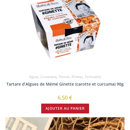
Algues
,
Conserverie
,
Terrines, Rillettes, Tartinables
Tartare d’Algues de Mémé Ginette (carotte et curcuma) 90g
6,50
€
AJOUTER AU PANIER