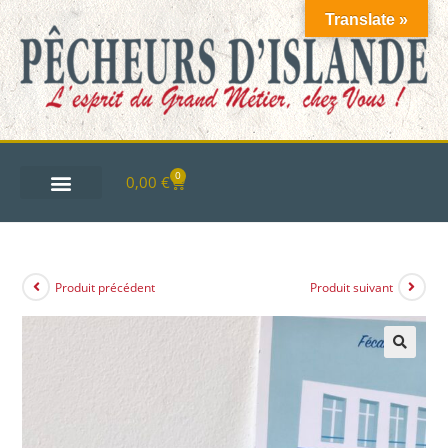
Translate »
0
0,00
€
Produit précédent
Produit suivant