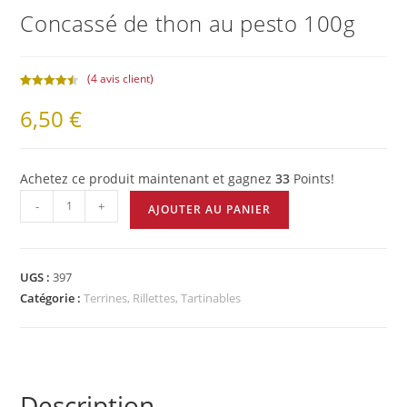
Concassé de thon au pesto 100g
(
4
avis client)
Noté
4
4.50
6,50
€
sur 5
basé sur
notations
client
Achetez ce produit maintenant et gagnez
33
Points!
-
+
AJOUTER AU PANIER
UGS :
397
Catégorie :
Terrines, Rillettes, Tartinables
Description