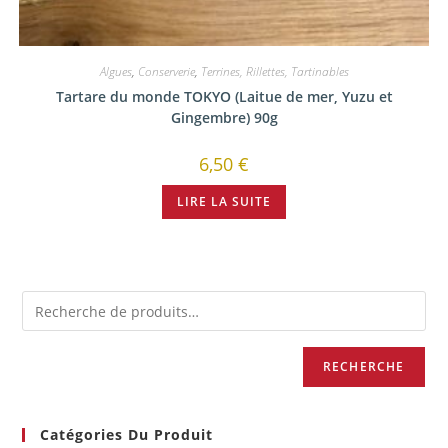
Algues
,
Conserverie
,
Terrines, Rillettes, Tartinables
Tartare du monde TOKYO (Laitue de mer, Yuzu et
Gingembre) 90g
6,50
€
LIRE LA SUITE
RECHERCHE
Catégories Du Produit