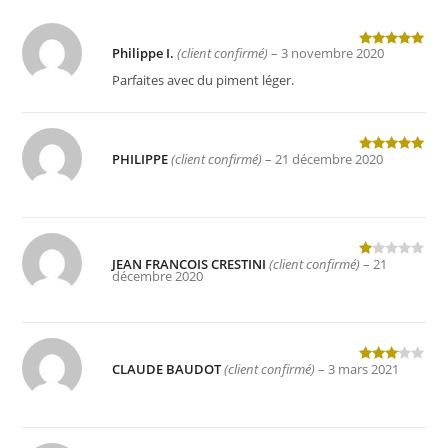
Philippe I.
(client confirmé)
–
3 novembre 2020
Note
5
sur
5
Parfaites avec du piment léger.
PHILIPPE
(client confirmé)
–
21 décembre 2020
Note
5
sur
5
JEAN FRANCOIS CRESTINI
(client confirmé)
–
21
N
décembre 2020
ot
e
1
s
ur
CLAUDE BAUDOT
(client confirmé)
–
3 mars 2021
Note
3
5
sur 5