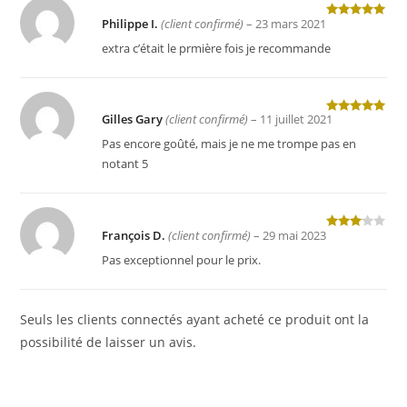
Philippe I.
(client confirmé)
–
23 mars 2021
Note
5
sur
5
extra c’était le prmière fois je recommande
Gilles Gary
(client confirmé)
–
11 juillet 2021
Note
5
sur
5
Pas encore goûté, mais je ne me trompe pas en
notant 5
François D.
(client confirmé)
–
29 mai 2023
Note
3
sur 5
Pas exceptionnel pour le prix.
Seuls les clients connectés ayant acheté ce produit ont la
possibilité de laisser un avis.