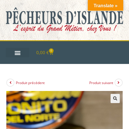
Translate »
0
0,00
€
Produit précédent
Produit suivant