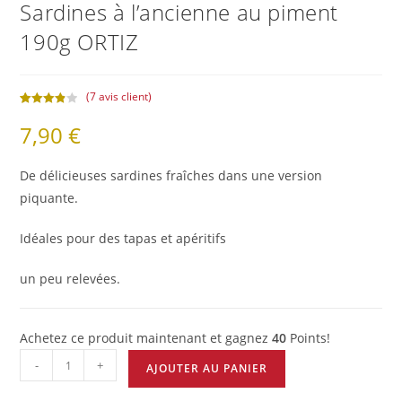
Sardines à l’ancienne au piment
190g ORTIZ
(
7
avis client)
Noté
7
3.86
7,90
€
sur 5
basé
sur
De délicieuses sardines fraîches dans une version
notation
piquante.
s client
Idéales pour des tapas et apéritifs
un peu relevées.
Achetez ce produit maintenant et gagnez
40
Points!
-
+
AJOUTER AU PANIER