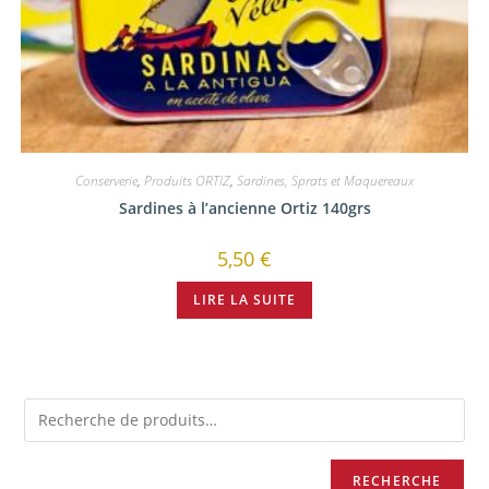
Conserverie
,
Produits ORTIZ
,
Sardines, Sprats et Maquereaux
Sardines à l’ancienne Ortiz 140grs
5,50
€
LIRE LA SUITE
RECHERCHE