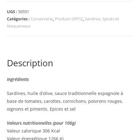
UGS :
50551
Catégories :
Conserverie
,
Produits ORTIZ
,
Sardines, Sprats et
Maquereaux
Description
Ingrédients
Sardines, huile d’olive, sauce traditionnelle espagnole à
base de tomates, carottes, cornichons, poivrons rouges,
oignons et piments. Epices et sel
Valeurs nutritionnelles (pour 100g)
Valeur calorique 306 Kcal
Valeur énergétique 1266 Kj