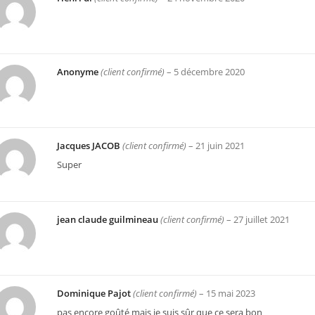
Anonyme
(client confirmé)
–
5 décembre 2020
Jacques JACOB
(client confirmé)
–
21 juin 2021
Super
jean claude guilmineau
(client confirmé)
–
27 juillet 2021
Dominique Pajot
(client confirmé)
–
15 mai 2023
pas encore goûté mais je suis sûr que ce sera bon