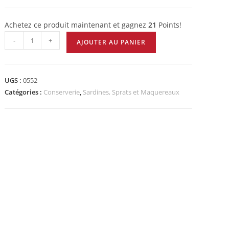
notations
client
Achetez ce produit maintenant et gagnez
21
Points!
-
+
AJOUTER AU PANIER
UGS :
0552
Catégories :
Conserverie
,
Sardines, Sprats et Maquereaux