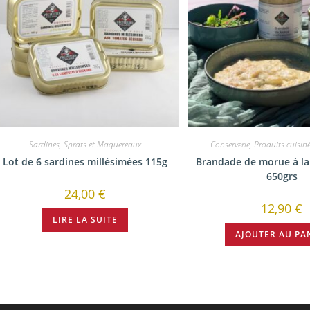
Sardines, Sprats et Maquereaux
Conserverie
,
Produits cuisin
Lot de 6 sardines millésimées 115g
Brandade de morue à l
650grs
24,00
€
12,90
€
LIRE LA SUITE
AJOUTER AU PA