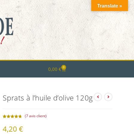
Translate »
0
0,00
€
Sprats à l’huile d’olive 120g
(
7
avis client)
Noté
7
4.86
4,20
€
sur 5
basé sur