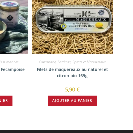
és et marinés
Conserverie
,
Sardines, Sprats et Maquereaux
a Fécampoise
Filets de maquereaux au naturel et
citron bio 169g
5,90
€
NIER
AJOUTER AU PANIER