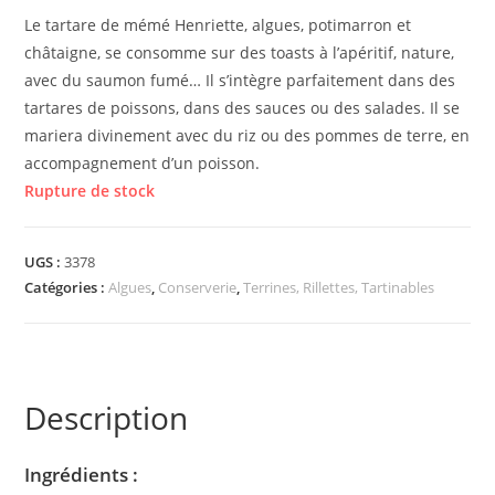
notation
Le tartare de mémé Henriette, algues, potimarron et
client
châtaigne, se consomme sur des toasts à l’apéritif, nature,
avec du saumon fumé… Il s’intègre parfaitement dans des
tartares de poissons, dans des sauces ou des salades. Il se
mariera divinement avec du riz ou des pommes de terre, en
accompagnement d’un poisson.
Rupture de stock
UGS :
3378
Catégories :
Algues
,
Conserverie
,
Terrines, Rillettes, Tartinables
Description
Ingrédients :