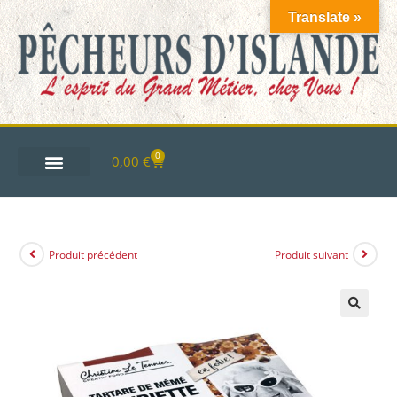
Translate »
0
0,00
€
Produit précédent
Produit suivant