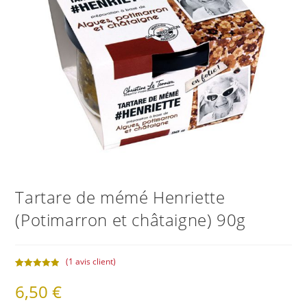
Tartare de mémé Henriette
(Potimarron et châtaigne) 90g
(
1
avis client)
Noté
1
5.00
6,50
€
sur 5
basé sur