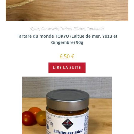
Algues
,
Conserverie
,
Terrines, Rillettes, Tartinables
Tartare du monde TOKYO (Laitue de mer, Yuzu et
Gingembre) 90g
6,50
€
LIRE LA SUITE