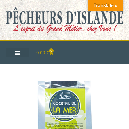
Translate »
0
0,00
€