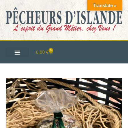
Translate »
0
0,00
€