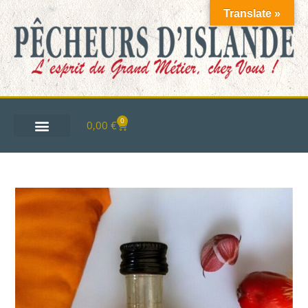
Translate »
0
0,00
€