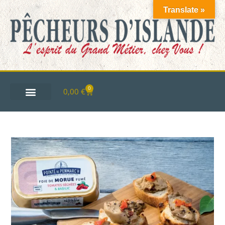
Translate »
0
0,00
€