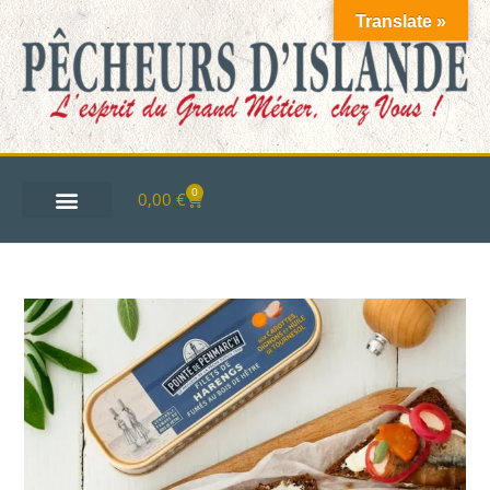
Translate »
0
0,00
€