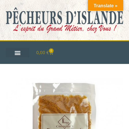
Translate »
0
0,00
€