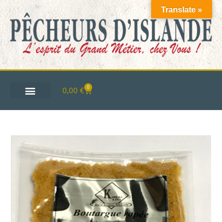
Translate »
0
0,00
€