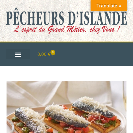
Translate »
0
0,00
€