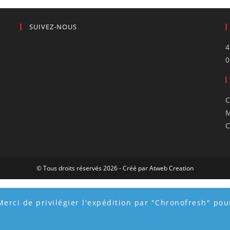
SUIVEZ-NOUS
4
0
C
M
C
© Tous droits réservés 2026 - Créé par
Atweb Creation
Merci de privilégier l'expédition par "Chronofresh" pour