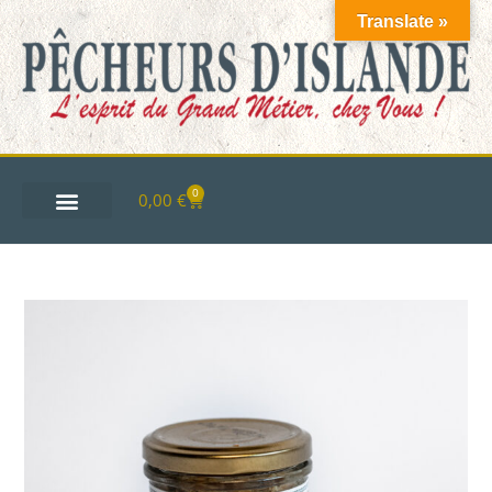
Translate »
0
0,00
€