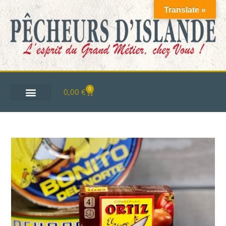
Translate »
0
0,00
€