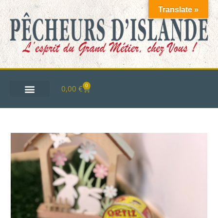
Translate »
0
0,00
€