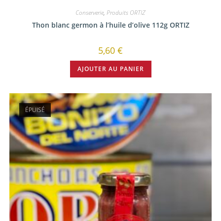
Conserverie
,
Produits ORTIZ
Thon blanc germon à l’huile d’olive 112g ORTIZ
5,60
€
AJOUTER AU PANIER
ÉPUISÉ