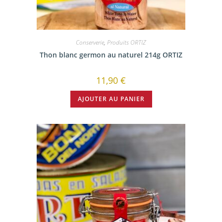
Conserverie
,
Produits ORTIZ
Thon blanc germon au naturel 214g ORTIZ
11,90
€
AJOUTER AU PANIER