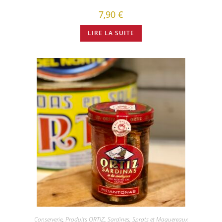
7,90
€
LIRE LA SUITE
Conserverie
,
Produits ORTIZ
,
Sardines, Sprats et Maquereaux