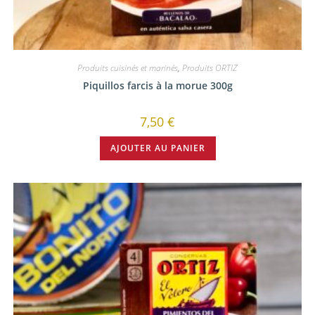
Produits cuisinés et marinés
,
Produits ORTIZ
Piquillos farcis à la morue 300g
7,50
€
AJOUTER AU PANIER