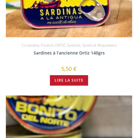
Conserverie
,
Produits ORTIZ
,
Sardines, Sprats et Maquereaux
Sardines à l’ancienne Ortiz 140grs
5,50
€
LIRE LA SUITE