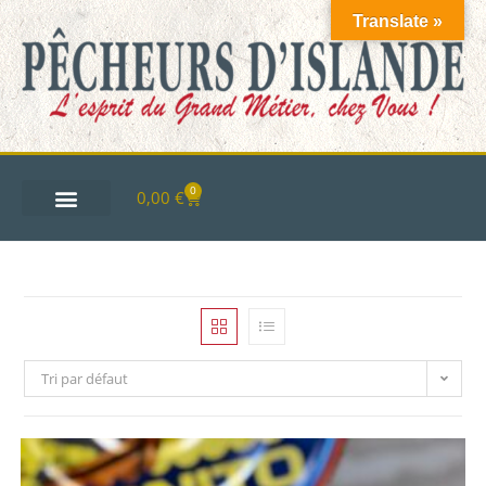
Translate »
0
0,00
€
Tri par défaut