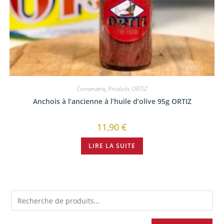
Conserverie
,
Produits ORTIZ
Anchois à l’ancienne à l’huile d’olive 95g ORTIZ
11,90
€
LIRE LA SUITE