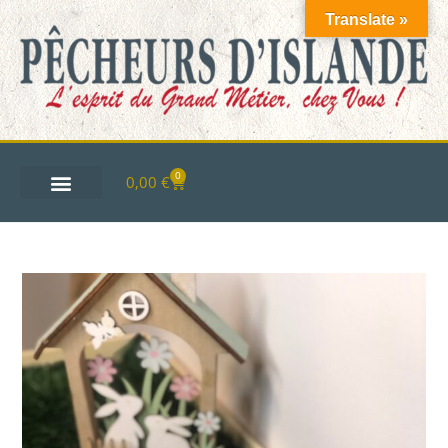
Translate »
0
0,00
€