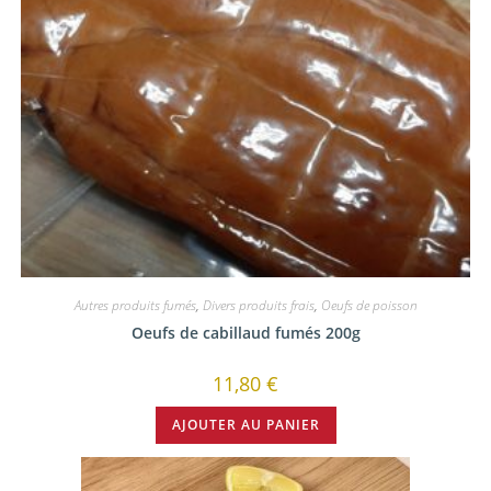
Autres produits fumés
,
Divers produits frais
,
Oeufs de poisson
Oeufs de cabillaud fumés 200g
11,80
€
AJOUTER AU PANIER