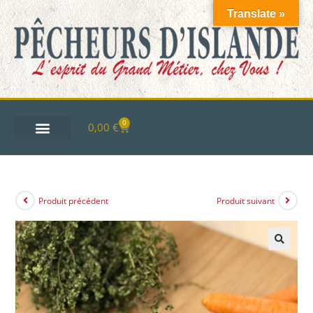
Translate »
0
0,00
€
Produit précédent
Produit suivant