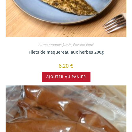
Autres produits fumés
,
Poisson fumé
Filets de maquereau aux herbes 200g
6,20
€
AJOUTER AU PANIER