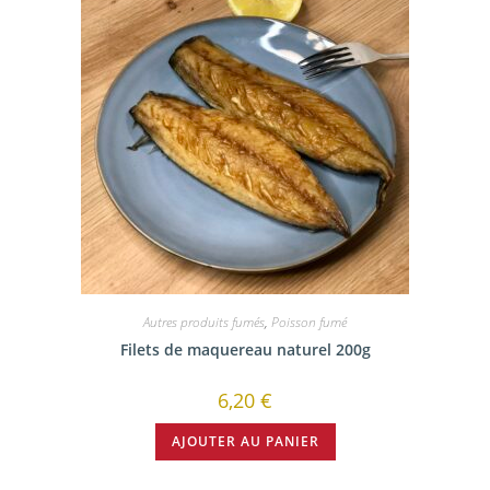
Autres produits fumés
,
Poisson fumé
Filets de maquereau naturel 200g
6,20
€
AJOUTER AU PANIER