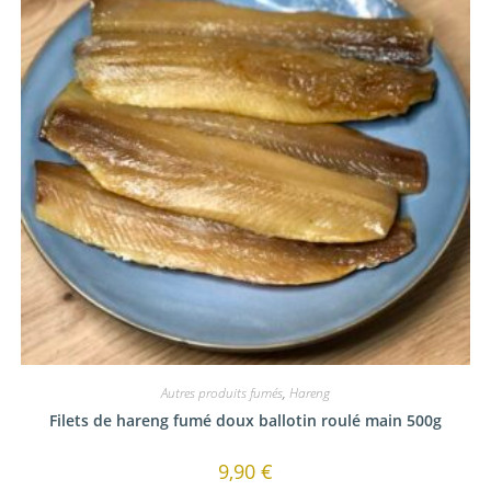
Autres produits fumés
,
Hareng
Filets de hareng fumé doux ballotin roulé main 500g
9,90
€